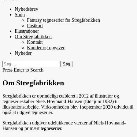
Nyhedsbrev
Shop
Fantasy tegneserier fra Stregfabrikken
Postkort
Illustrationer
Om Stregfabrikken
Kontakt
Kunder og opgaver
Nyheder
Søg
efter:
Press Enter to Search
Om Stregfabrikken
Stregfabrikken er oprindeligt etableret i 2012 af illustrator og
tegneserieskaber Niels Hovmand-Hansen (født juni 1982) til
illustrationsarbejde. Virksomheden blev i september 2020 udvidet til
også at udgive tegneserier.
Stregfabrikken udgiver udelukkende værker af Niels Hovmand-
Hansen og primært tegneserier.