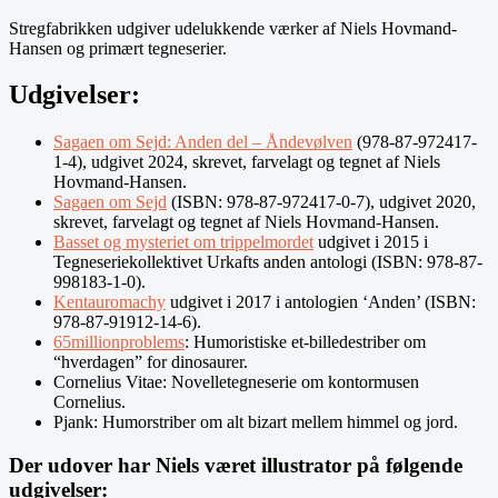
Stregfabrikken udgiver udelukkende værker af Niels Hovmand-
Hansen og primært tegneserier.
Udgivelser:
Sagaen om Sejd: Anden del – Åndevølven
(978-87-972417-
1-4), udgivet 2024, skrevet, farvelagt og tegnet af Niels
Hovmand-Hansen.
Sagaen om Sejd
(ISBN: 978-87-972417-0-7), udgivet 2020,
skrevet, farvelagt og tegnet af Niels Hovmand-Hansen.
Basset og mysteriet om trippelmordet
udgivet i 2015 i
Tegneseriekollektivet Urkafts anden antologi (ISBN: 978-87-
998183-1-0).
Kentauromachy
udgivet i 2017 i antologien ‘Anden’ (ISBN:
978-87-91912-14-6).
65millionproblems
: Humoristiske et-billedestriber om
“hverdagen” for dinosaurer.
Cornelius Vitae: Novelletegneserie om kontormusen
Cornelius.
Pjank: Humorstriber om alt bizart mellem himmel og jord.
Der udover har Niels været illustrator på følgende
udgivelser: