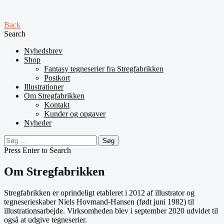
Back
Search
Nyhedsbrev
Shop
Fantasy tegneserier fra Stregfabrikken
Postkort
Illustrationer
Om Stregfabrikken
Kontakt
Kunder og opgaver
Nyheder
Søg
efter:
Press Enter to Search
Om Stregfabrikken
Stregfabrikken er oprindeligt etableret i 2012 af illustrator og
tegneserieskaber Niels Hovmand-Hansen (født juni 1982) til
illustrationsarbejde. Virksomheden blev i september 2020 udvidet til
også at udgive tegneserier.