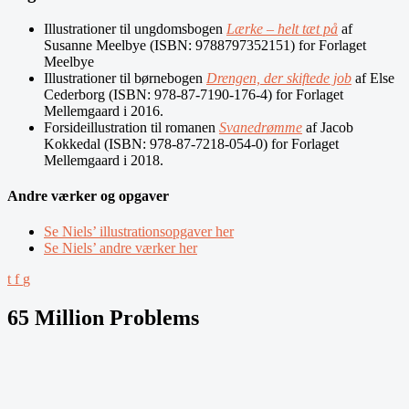
Illustrationer til ungdomsbogen
Lærke – helt tæt på
af
Susanne Meelbye (ISBN: 9788797352151) for Forlaget
Meelbye
Illustrationer til børnebogen
Drengen, der skiftede job
af Else
Cederborg (ISBN: 978-87-7190-176-4) for Forlaget
Mellemgaard i 2016.
Forsideillustration til romanen
Svanedrømme
af Jacob
Kokkedal (ISBN: 978-87-7218-054-0) for Forlaget
Mellemgaard i 2018.
Andre værker og opgaver
Se Niels’ illustrationsopgaver her
Se Niels’ andre værker her
t
f
g
65 Million Problems