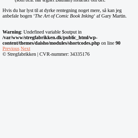
Hvis du har lyst til at dyrke rentegning noget mere, så kan jeg
anbefale bogen ‘
The Art of Comic Book Inking
‘ af Gary Martin.
Warning
: Undefined variable $output in
/var/www/stregfabrikken.dk/public_html/wp-
content/themes/daisho/modules/shortcodes.php
on line
90
Post
Previous
Next
© Stregfabrikken | CVR-nummer: 34335176
navigation