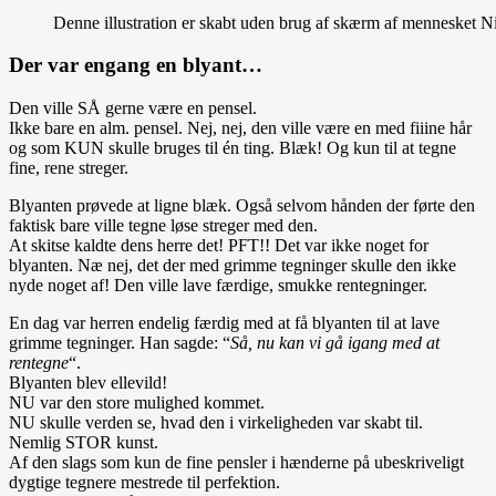
Denne illustration er skabt uden brug af skærm af mennesket
Der var engang en blyant…
Den ville SÅ gerne være en pensel.
Ikke bare en alm. pensel. Nej, nej, den ville være en med fiiine hår
og som KUN skulle bruges til én ting. Blæk! Og kun til at tegne
fine, rene streger.
Blyanten prøvede at ligne blæk. Også selvom hånden der førte den
faktisk bare ville tegne løse streger med den.
At skitse kaldte dens herre det! PFT!! Det var ikke noget for
blyanten. Næ nej, det der med grimme tegninger skulle den ikke
nyde noget af! Den ville lave færdige, smukke rentegninger.
En dag var herren endelig færdig med at få blyanten til at lave
grimme tegninger. Han sagde: “
Så, nu kan vi gå igang med at
rentegne
“.
Blyanten blev ellevild!
NU var den store mulighed kommet.
NU skulle verden se, hvad den i virkeligheden var skabt til.
Nemlig STOR kunst.
Af den slags som kun de fine pensler i hænderne på ubeskriveligt
dygtige tegnere mestrede til perfektion.