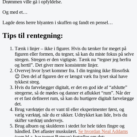
Drømmen ville gå i opfyldelse.
Og med et…
Lagde dens herre blyanten i skuffen og fandt en pensel…
Tips til rentegning:
Tænk i linjer – ikke i figurer. Hvis du tænker for meget på
figuren eller formen, du tegner, så kan du miste fokus på selve
stregen. Stregen er den vigtigste. Tænk nu “tegner jeg herfra
og hertil”. Det giver mere konsistente linjer.
Overvej hvor lyset kommer fra. I din tegning ikke filosofisk
😉 Den del af figuren der er længst væk fra lyset skal have
tykkest streg.
Hvis du farvelægger digitalt, er det en god ide af “afslutte”
stregerne, så de mødes og danner et aflukket “rum”. Når der
er et fast defineret rum, så kan du hurtigere digitalt farvelægge
det.
Brug værktøjer du er vant til eller eksperimenter først, og
vælg værktøj, når du er sikker. Udtrykket kan lide, hvis du
skifter værktøj undervejs.
Brug albuen og skulderen i stedet for hele tiden fingre og
håndled. Det aflaster muskulært.
Se hvordan Neal Addams
(som bl.a. har tegnet Batman) fortæller om det: