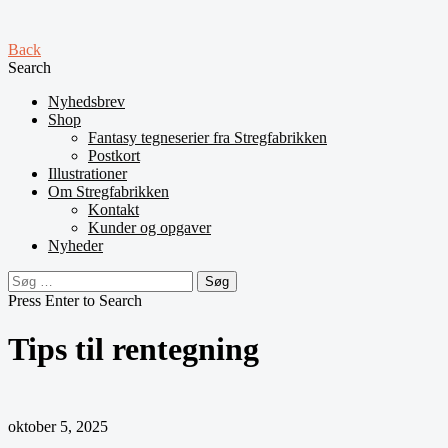
Back
Search
Nyhedsbrev
Shop
Fantasy tegneserier fra Stregfabrikken
Postkort
Illustrationer
Om Stregfabrikken
Kontakt
Kunder og opgaver
Nyheder
Søg
efter:
Press Enter to Search
Tips til rentegning
oktober 5, 2025