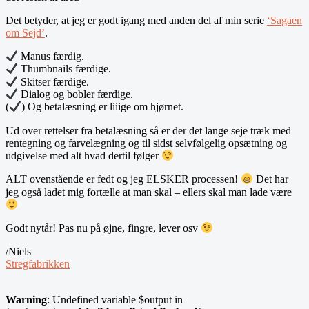
Det betyder, at jeg er godt igang med anden del af min serie
‘Sagaen
om Sejd’
.
Manus færdig.
Thumbnails færdige.
Skitser færdige.
Dialog og bobler færdige.
(
) Og betalæsning er liiige om hjørnet.
Ud over rettelser fra betalæsning så er der det lange seje træk med
rentegning og farvelægning og til sidst selvfølgelig opsætning og
udgivelse med alt hvad dertil følger
ALT ovenstående er fedt og jeg ELSKER processen!
Det har
jeg også ladet mig fortælle at man skal – ellers skal man lade være
Godt nytår! Pas nu på øjne, fingre, lever osv
/Niels
Stregfabrikken
Warning
: Undefined variable $output in