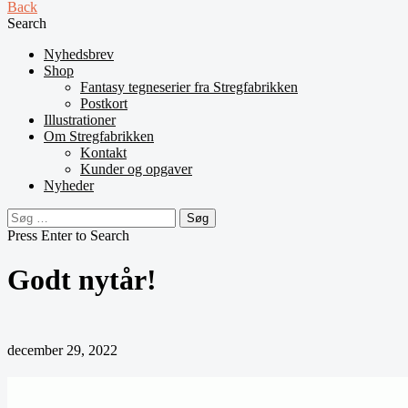
Back
Search
Nyhedsbrev
Shop
Fantasy tegneserier fra Stregfabrikken
Postkort
Illustrationer
Om Stregfabrikken
Kontakt
Kunder og opgaver
Nyheder
Søg
efter:
Press Enter to Search
Godt nytår!
december 29, 2022