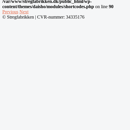
/var/www/stregfabrikken.dk/public_html/wp-
content/themes/daisho/modules/shortcodes.php
on line
90
Post
Previous
Next
© Stregfabrikken | CVR-nummer: 34335176
navigation