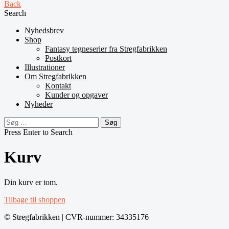
Back
Search
Nyhedsbrev
Shop
Fantasy tegneserier fra Stregfabrikken
Postkort
Illustrationer
Om Stregfabrikken
Kontakt
Kunder og opgaver
Nyheder
Søg
efter:
Press Enter to Search
Kurv
Din kurv er tom.
Tilbage til shoppen
© Stregfabrikken | CVR-nummer: 34335176